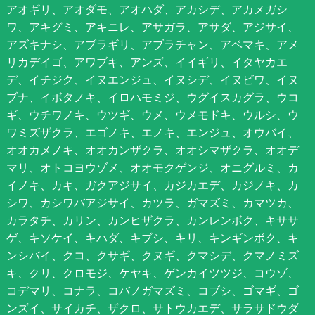
アオギリ、アオダモ、アオハダ、アカシデ、アカメガシ
ワ、アキグミ、アキニレ、アサガラ、アサダ、アジサイ、
アズキナシ、アブラギリ、アブラチャン、アベマキ、アメ
リカデイゴ、アワブキ、アンズ、イイギリ、イタヤカエ
デ、イチジク、イヌエンジュ、イヌシデ、イヌビワ、イヌ
ブナ、イボタノキ、イロハモミジ、ウグイスカグラ、ウコ
ギ、ウチワノキ、ウツギ、ウメ、ウメモドキ、ウルシ、ウ
ワミズザクラ、エゴノキ、エノキ、エンジュ、オウバイ、
オオカメノキ、オオカンザクラ、オオシマザクラ、オオデ
マリ、オトコヨウゾメ、オオモクゲンジ、オニグルミ、カ
イノキ、カキ、ガクアジサイ、カジカエデ、カジノキ、カ
シワ、カシワバアジサイ、カツラ、ガマズミ、カマツカ、
カラタチ、カリン、カンヒザクラ、カンレンボク、キササ
ゲ、キソケイ、キハダ、キブシ、キリ、キンギンボク、キ
ンシバイ、クコ、クサギ、クヌギ、クマシデ、クマノミズ
キ、クリ、クロモジ、ケヤキ、ゲンカイツツジ、コウゾ、
コデマリ、コナラ、コバノガマズミ、コブシ、ゴマギ、ゴ
ンズイ、サイカチ、ザクロ、サトウカエデ、サラサドウダ