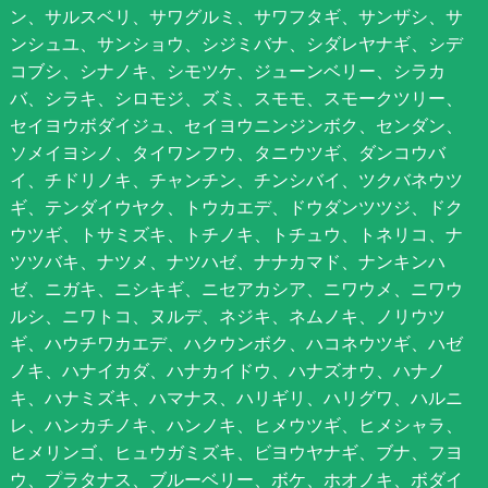
ン、サルスベリ、サワグルミ、サワフタギ、サンザシ、サ
ンシュユ、サンショウ、シジミバナ、シダレヤナギ、シデ
コブシ、シナノキ、シモツケ、ジューンベリー、シラカ
バ、シラキ、シロモジ、ズミ、スモモ、スモークツリー、
セイヨウボダイジュ、セイヨウニンジンボク、センダン、
ソメイヨシノ、タイワンフウ、タニウツギ、ダンコウバ
イ、チドリノキ、チャンチン、チンシバイ、ツクバネウツ
ギ、テンダイウヤク、トウカエデ、ドウダンツツジ、ドク
ウツギ、トサミズキ、トチノキ、トチュウ、トネリコ、ナ
ツツバキ、ナツメ、ナツハゼ、ナナカマド、ナンキンハ
ゼ、ニガキ、ニシキギ、ニセアカシア、ニワウメ、ニワウ
ルシ、ニワトコ、ヌルデ、ネジキ、ネムノキ、ノリウツ
ギ、ハウチワカエデ、ハクウンボク、ハコネウツギ、ハゼ
ノキ、ハナイカダ、ハナカイドウ、ハナズオウ、ハナノ
キ、ハナミズキ、ハマナス、ハリギリ、ハリグワ、ハルニ
レ、ハンカチノキ、ハンノキ、ヒメウツギ、ヒメシャラ、
ヒメリンゴ、ヒュウガミズキ、ビヨウヤナギ、ブナ、フヨ
ウ、プラタナス、ブルーベリー、ボケ、ホオノキ、ボダイ