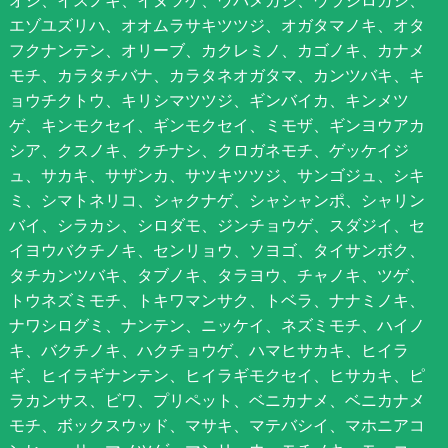
オシ、イスノキ、イヌツゲ、ウバメガシ、ウラジロガシ、
エゾユズリハ、オオムラサキツツジ、オガタマノキ、オタ
フクナンテン、オリーブ、カクレミノ、カゴノキ、カナメ
モチ、カラタチバナ、カラタネオガタマ、カンツバキ、キ
ョウチクトウ、キリシマツツジ、ギンバイカ、キンメツ
ゲ、キンモクセイ、ギンモクセイ、ミモザ、ギンヨウアカ
シア、クスノキ、クチナシ、クロガネモチ、ゲッケイジ
ュ、サカキ、サザンカ、サツキツツジ、サンゴジュ、シキ
ミ、シマトネリコ、シャクナゲ、シャシャンポ、シャリン
バイ、シラカシ、シロダモ、ジンチョウゲ、スダジイ、セ
イヨウバクチノキ、センリョウ、ソヨゴ、タイサンボク、
タチカンツバキ、タブノキ、タラヨウ、チャノキ、ツゲ、
トウネズミモチ、トキワマンサク、トベラ、ナナミノキ、
ナワシログミ、ナンテン、ニッケイ、ネズミモチ、ハイノ
キ、バクチノキ、ハクチョウゲ、ハマヒサカキ、ヒイラ
ギ、ヒイラギナンテン、ヒイラギモクセイ、ヒサカキ、ピ
ラカンサス、ビワ、プリペット、ベニカナメ、ベニカナメ
モチ、ボックスウッド、マサキ、マテバシイ、マホニアコ