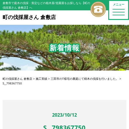
倉敷市で庭木の伐採・剪定などの植木屋/造園屋をお探しなら【町の
メニュー
伐採屋さん 倉敷店】へ
toggle
naviga
町の伐採屋さん 倉敷店
新着情報
町の伐採屋さん 倉敷店
>
施工実績
>
三田市のT様宅の裏庭にて樹木の伐採を行いました。
>
S__798367750
2023/10/12
S__798367750