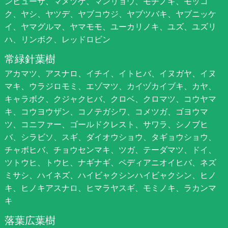
ンヒューサ、マメツゲ、マンリョウ、モチノキ、モッコ
ク、ヤシ、ヤツデ、ヤブコウジ、ヤブツバキ、ヤブニッケ
イ、ヤマグルマ、ヤマモモ、ユーカリノキ、ユズ、ユズリ
ハ、リンボク、レッドロビン
常緑針葉樹
アカマツ、アスナロ、イチイ、イトヒバ、イヌガヤ、イヌ
マキ、ウラジロモミ、エゾマツ、カイヅカイブキ、カヤ、
キャラボク、クジャクヒバ、クロベ、クロマツ、コウヤマ
キ、コウヨウザン、コノテガシワ、コメツガ、ゴヨウマ
ツ、コニファー、ゴールドクレスト、サワラ、シノブヒ
バ、シラビソ、スギ、ダイオウショウ、タギョウショウ、
チャボヒバ、チョウセンマキ、ツガ、テーダマツ、ドイ、
ツトウヒ、トウヒ、ナギナギ、ペディアニオイヒバ、ネズ
ミサシ、ハイネズ、ハイビャクシンハイビャクシン、ヒノ
キ、ヒノキアスナロ、ヒマラヤスギ、モミノキ、ラカンマ
キ
落葉広葉樹