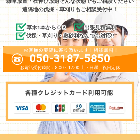
雑草放置・枝伸び放題そんな状態でもご相談ください
遠隔地の伐採・草刈りもご相談受付中！
草木1本からＯＫ
出張見積無料
伐採・草刈り・敷砂利なんでも対応!!
050-3187-5850
お電話受付時間：8:00～17:00 土・日曜、祝日定休