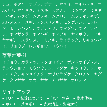
ジュ、ボタン、ポプラ、ポポー、マユミ、マルバノキ、マ
ルメロ、マンサク、ミズキ、ミズナラ、ミツマタ、ミヤギ
ノハギ、ムクゲ、ムクノキ、ムクロジ、ムラサキシキブ、
ムレスズメ、メギ、メグスリノキ、モクゲンジ、モクレ
ン、モミジバフウ、ヤブデマリ、ヤマグワ、ヤマコウバ
シ、ヤマザクラ、ヤマハギ、ヤマブキ、ヤマボウシ、ユキ
ヤナギ、ユスラウメ、ユリノキ、ライラック、リキュウバ
イ、リョウブ、レンギョウ、ロウバイ
落葉針葉樹
イチョウ、カラマツ、メタセコイア、ポンドサイプレス、
ラクウショウ、モウソウチク、マダケ、キッコウチク、ホ
テイチク、キンメイチク、ナリヒラダケ、クロチク、ヤダ
ケ、クマザサ、オカメザサ、チゴザサ、オロシマチク
サイトマップ
TOP
私達について
剪定・刈込
樹木伐採
草刈り・芝生張り
庭木消毒・防虫対策