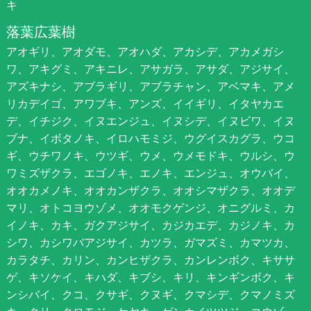
キ
落葉広葉樹
アオギリ、アオダモ、アオハダ、アカシデ、アカメガシ
ワ、アキグミ、アキニレ、アサガラ、アサダ、アジサイ、
アズキナシ、アブラギリ、アブラチャン、アベマキ、アメ
リカデイゴ、アワブキ、アンズ、イイギリ、イタヤカエ
デ、イチジク、イヌエンジュ、イヌシデ、イヌビワ、イヌ
ブナ、イボタノキ、イロハモミジ、ウグイスカグラ、ウコ
ギ、ウチワノキ、ウツギ、ウメ、ウメモドキ、ウルシ、ウ
ワミズザクラ、エゴノキ、エノキ、エンジュ、オウバイ、
オオカメノキ、オオカンザクラ、オオシマザクラ、オオデ
マリ、オトコヨウゾメ、オオモクゲンジ、オニグルミ、カ
イノキ、カキ、ガクアジサイ、カジカエデ、カジノキ、カ
シワ、カシワバアジサイ、カツラ、ガマズミ、カマツカ、
カラタチ、カリン、カンヒザクラ、カンレンボク、キササ
ゲ、キソケイ、キハダ、キブシ、キリ、キンギンボク、キ
ンシバイ、クコ、クサギ、クヌギ、クマシデ、クマノミズ