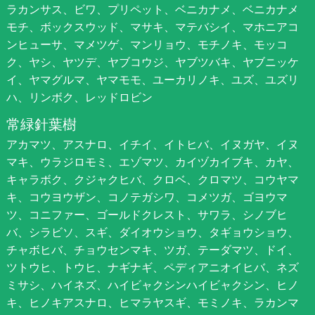
ラカンサス、ビワ、プリペット、ベニカナメ、ベニカナメ
モチ、ボックスウッド、マサキ、マテバシイ、マホニアコ
ンヒューサ、マメツゲ、マンリョウ、モチノキ、モッコ
ク、ヤシ、ヤツデ、ヤブコウジ、ヤブツバキ、ヤブニッケ
イ、ヤマグルマ、ヤマモモ、ユーカリノキ、ユズ、ユズリ
ハ、リンボク、レッドロビン
常緑針葉樹
アカマツ、アスナロ、イチイ、イトヒバ、イヌガヤ、イヌ
マキ、ウラジロモミ、エゾマツ、カイヅカイブキ、カヤ、
キャラボク、クジャクヒバ、クロベ、クロマツ、コウヤマ
キ、コウヨウザン、コノテガシワ、コメツガ、ゴヨウマ
ツ、コニファー、ゴールドクレスト、サワラ、シノブヒ
バ、シラビソ、スギ、ダイオウショウ、タギョウショウ、
チャボヒバ、チョウセンマキ、ツガ、テーダマツ、ドイ、
ツトウヒ、トウヒ、ナギナギ、ペディアニオイヒバ、ネズ
ミサシ、ハイネズ、ハイビャクシンハイビャクシン、ヒノ
キ、ヒノキアスナロ、ヒマラヤスギ、モミノキ、ラカンマ