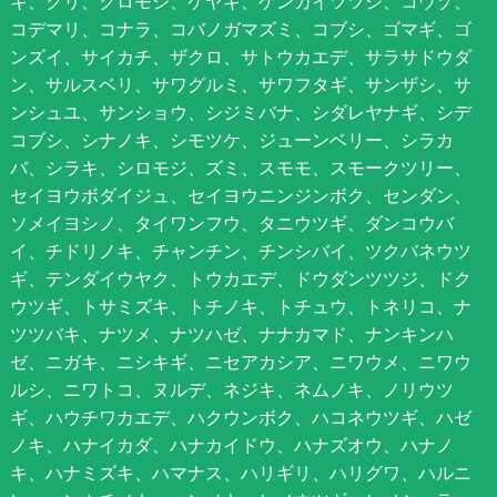
キ、クリ、クロモジ、ケヤキ、ゲンカイツツジ、コウゾ、
コデマリ、コナラ、コバノガマズミ、コブシ、ゴマギ、ゴ
ンズイ、サイカチ、ザクロ、サトウカエデ、サラサドウダ
ン、サルスベリ、サワグルミ、サワフタギ、サンザシ、サ
ンシュユ、サンショウ、シジミバナ、シダレヤナギ、シデ
コブシ、シナノキ、シモツケ、ジューンベリー、シラカ
バ、シラキ、シロモジ、ズミ、スモモ、スモークツリー、
セイヨウボダイジュ、セイヨウニンジンボク、センダン、
ソメイヨシノ、タイワンフウ、タニウツギ、ダンコウバ
イ、チドリノキ、チャンチン、チンシバイ、ツクバネウツ
ギ、テンダイウヤク、トウカエデ、ドウダンツツジ、ドク
ウツギ、トサミズキ、トチノキ、トチュウ、トネリコ、ナ
ツツバキ、ナツメ、ナツハゼ、ナナカマド、ナンキンハ
ゼ、ニガキ、ニシキギ、ニセアカシア、ニワウメ、ニワウ
ルシ、ニワトコ、ヌルデ、ネジキ、ネムノキ、ノリウツ
ギ、ハウチワカエデ、ハクウンボク、ハコネウツギ、ハゼ
ノキ、ハナイカダ、ハナカイドウ、ハナズオウ、ハナノ
キ、ハナミズキ、ハマナス、ハリギリ、ハリグワ、ハルニ