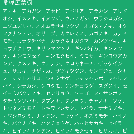
常緑広葉樹
アオキ、アカガシ、アセビ、アベリア、アラカシ、アリド
オシ、イスノキ、イヌツゲ、ウバメガシ、ウラジロガシ、
エゾユズリハ、オオムラサキツツジ、オガタマノキ、オタ
フクナンテン、オリーブ、カクレミノ、カゴノキ、カナメ
モチ、カラタチバナ、カラタネオガタマ、カンツバキ、キ
ョウチクトウ、キリシマツツジ、ギンバイカ、キンメツ
ゲ、キンモクセイ、ギンモクセイ、ミモザ、ギンヨウアカ
シア、クスノキ、クチナシ、クロガネモチ、ゲッケイジ
ュ、サカキ、サザンカ、サツキツツジ、サンゴジュ、シキ
ミ、シマトネリコ、シャクナゲ、シャシャンポ、シャリン
バイ、シラカシ、シロダモ、ジンチョウゲ、スダジイ、セ
イヨウバクチノキ、センリョウ、ソヨゴ、タイサンボク、
タチカンツバキ、タブノキ、タラヨウ、チャノキ、ツゲ、
トウネズミモチ、トキワマンサク、トベラ、ナナミノキ、
ナワシログミ、ナンテン、ニッケイ、ネズミモチ、ハイノ
キ、バクチノキ、ハクチョウゲ、ハマヒサカキ、ヒイラ
ギ、ヒイラギナンテン、ヒイラギモクセイ、ヒサカキ、ピ