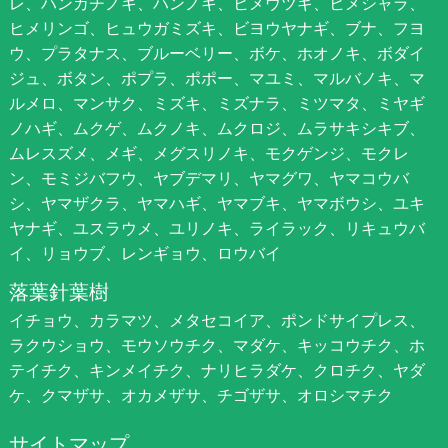
レ、ハンカチノキ、ハンノキ、ヒメウツギ、ヒメシャラ、
ヒメリンゴ、ヒュウガミズキ、ビヨウヤナギ、ブナ、フヨ
ウ、プラタナス、ブルーベリー、ボケ、ホオノキ、ボダイ
ジュ、ボタン、ポプラ、ポポー、マユミ、マルバノキ、マ
ルメロ、マンサク、ミズキ、ミズナラ、ミツマタ、ミヤギ
ノハギ、ムクゲ、ムクノキ、ムクロジ、ムラサキシキブ、
ムレスズメ、メギ、メグスリノキ、モクゲンジ、モクレ
ン、モミジバフウ、ヤブデマリ、ヤマグワ、ヤマコウバ
シ、ヤマザクラ、ヤマハギ、ヤマブキ、ヤマボウシ、ユキ
ヤナギ、ユスラウメ、ユリノキ、ライラック、リキュウバ
イ、リョウブ、レンギョウ、ロウバイ
落葉針葉樹
イチョウ、カラマツ、メタセコイア、ポンドサイプレス、
ラクウショウ、モウソウチク、マダケ、キッコウチク、ホ
テイチク、キンメイチク、ナリヒラダケ、クロチク、ヤダ
ケ、クマザサ、オカメザサ、チゴザサ、オロシマチク
サイトマップ