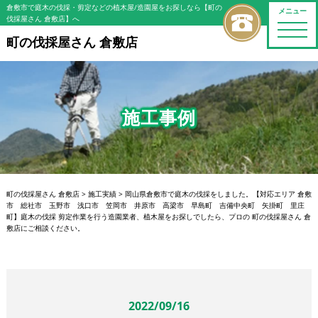
倉敷市で庭木の伐採・剪定などの植木屋/造園屋をお探しなら【町の
メニュー
伐採屋さん 倉敷店】へ
toggle
naviga
町の伐採屋さん 倉敷店
施工事例
町の伐採屋さん 倉敷店
>
施工実績
>
岡山県倉敷市で庭木の伐採をしました。【対応エリア 倉敷
市 総社市 玉野市 浅口市 笠岡市 井原市 高梁市 早島町 吉備中央町 矢掛町 里庄
町】庭木の伐採 剪定作業を行う造園業者、植木屋をお探しでしたら、プロの 町の伐採屋さん 倉
敷店にご相談ください。
2022/09/16