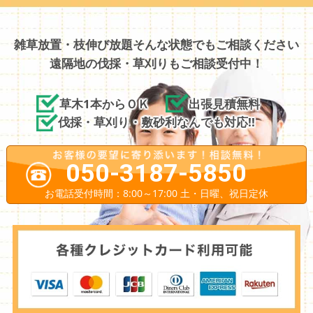
雑草放置・枝伸び放題そんな状態でもご相談ください
遠隔地の伐採・草刈りもご相談受付中！
草木1本からＯＫ
出張見積無料
伐採・草刈り・敷砂利なんでも対応!!
050-3187-5850
お電話受付時間：8:00～17:00 土・日曜、祝日定休