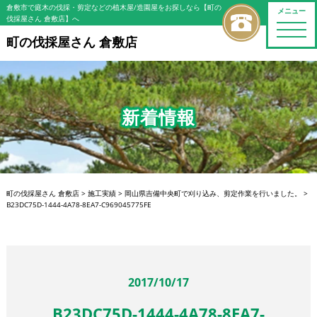
倉敷市で庭木の伐採・剪定などの植木屋/造園屋をお探しなら【町の
メニュー
伐採屋さん 倉敷店】へ
toggle
naviga
町の伐採屋さん 倉敷店
新着情報
町の伐採屋さん 倉敷店
>
施工実績
>
岡山県吉備中央町で刈り込み、剪定作業を行いました。
>
B23DC75D-1444-4A78-8EA7-C969045775FE
2017/10/17
B23DC75D-1444-4A78-8EA7-