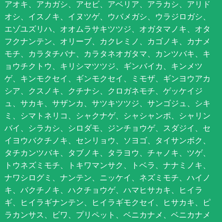
アオキ、アカガシ、アセビ、アベリア、アラカシ、アリド
オシ、イスノキ、イヌツゲ、ウバメガシ、ウラジロガシ、
エゾユズリハ、オオムラサキツツジ、オガタマノキ、オタ
フクナンテン、オリーブ、カクレミノ、カゴノキ、カナメ
モチ、カラタチバナ、カラタネオガタマ、カンツバキ、キ
ョウチクトウ、キリシマツツジ、ギンバイカ、キンメツ
ゲ、キンモクセイ、ギンモクセイ、ミモザ、ギンヨウアカ
シア、クスノキ、クチナシ、クロガネモチ、ゲッケイジ
ュ、サカキ、サザンカ、サツキツツジ、サンゴジュ、シキ
ミ、シマトネリコ、シャクナゲ、シャシャンポ、シャリン
バイ、シラカシ、シロダモ、ジンチョウゲ、スダジイ、セ
イヨウバクチノキ、センリョウ、ソヨゴ、タイサンボク、
タチカンツバキ、タブノキ、タラヨウ、チャノキ、ツゲ、
トウネズミモチ、トキワマンサク、トベラ、ナナミノキ、
ナワシログミ、ナンテン、ニッケイ、ネズミモチ、ハイノ
キ、バクチノキ、ハクチョウゲ、ハマヒサカキ、ヒイラ
ギ、ヒイラギナンテン、ヒイラギモクセイ、ヒサカキ、ピ
ラカンサス、ビワ、プリペット、ベニカナメ、ベニカナメ