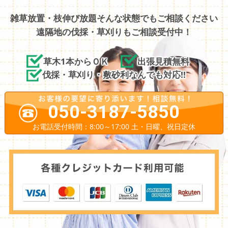
雑草放置・枝伸び放題そんな状態でもご相談ください
遠隔地の伐採・草刈りもご相談受付中！
草木1本からＯＫ
出張見積無料
伐採・草刈り・敷砂利なんでも対応!!
050-3187-5850
お電話受付時間：8:00～17:00 土・日曜、祝日定休