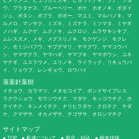
ヒメリンゴ、ヒュウガミズキ、ビヨウヤナギ、ブナ、フヨ
ウ、プラタナス、ブルーベリー、ボケ、ホオノキ、ボダイ
ジュ、ボタン、ポプラ、ポポー、マユミ、マルバノキ、マ
ルメロ、マンサク、ミズキ、ミズナラ、ミツマタ、ミヤギ
ノハギ、ムクゲ、ムクノキ、ムクロジ、ムラサキシキブ、
ムレスズメ、メギ、メグスリノキ、モクゲンジ、モクレ
ン、モミジバフウ、ヤブデマリ、ヤマグワ、ヤマコウバ
シ、ヤマザクラ、ヤマハギ、ヤマブキ、ヤマボウシ、ユキ
ヤナギ、ユスラウメ、ユリノキ、ライラック、リキュウバ
イ、リョウブ、レンギョウ、ロウバイ
落葉針葉樹
イチョウ、カラマツ、メタセコイア、ポンドサイプレス、
ラクウショウ、モウソウチク、マダケ、キッコウチク、ホ
テイチク、キンメイチク、ナリヒラダケ、クロチク、ヤダ
ケ、クマザサ、オカメザサ、チゴザサ、オロシマチク
サイトマップ
TOP
私達について
剪定・刈込
樹木伐採