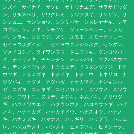
ンズイ、サイカチ、ザクロ、サトウカエデ、サラサドウダ
ン、サルスベリ、サワグルミ、サワフタギ、サンザシ、サ
ンシュユ、サンショウ、シジミバナ、シダレヤナギ、シデ
コブシ、シナノキ、シモツケ、ジューンベリー、シラカ
バ、シラキ、シロモジ、ズミ、スモモ、スモークツリー、
セイヨウボダイジュ、セイヨウニンジンボク、センダン、
ソメイヨシノ、タイワンフウ、タニウツギ、ダンコウバ
イ、チドリノキ、チャンチン、チンシバイ、ツクバネウツ
ギ、テンダイウヤク、トウカエデ、ドウダンツツジ、ドク
ウツギ、トサミズキ、トチノキ、トチュウ、トネリコ、ナ
ツツバキ、ナツメ、ナツハゼ、ナナカマド、ナンキンハ
ゼ、ニガキ、ニシキギ、ニセアカシア、ニワウメ、ニワウ
ルシ、ニワトコ、ヌルデ、ネジキ、ネムノキ、ノリウツ
ギ、ハウチワカエデ、ハクウンボク、ハコネウツギ、ハゼ
ノキ、ハナイカダ、ハナカイドウ、ハナズオウ、ハナノ
キ、ハナミズキ、ハマナス、ハリギリ、ハリグワ、ハルニ
レ、ハンカチノキ、ハンノキ、ヒメウツギ、ヒメシャラ、