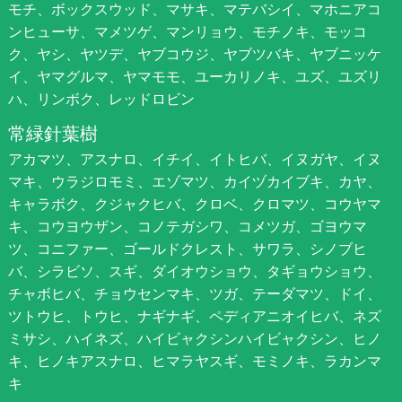
モチ、ボックスウッド、マサキ、マテバシイ、マホニアコ
ンヒューサ、マメツゲ、マンリョウ、モチノキ、モッコ
ク、ヤシ、ヤツデ、ヤブコウジ、ヤブツバキ、ヤブニッケ
イ、ヤマグルマ、ヤマモモ、ユーカリノキ、ユズ、ユズリ
ハ、リンボク、レッドロビン
常緑針葉樹
アカマツ、アスナロ、イチイ、イトヒバ、イヌガヤ、イヌ
マキ、ウラジロモミ、エゾマツ、カイヅカイブキ、カヤ、
キャラボク、クジャクヒバ、クロベ、クロマツ、コウヤマ
キ、コウヨウザン、コノテガシワ、コメツガ、ゴヨウマ
ツ、コニファー、ゴールドクレスト、サワラ、シノブヒ
バ、シラビソ、スギ、ダイオウショウ、タギョウショウ、
チャボヒバ、チョウセンマキ、ツガ、テーダマツ、ドイ、
ツトウヒ、トウヒ、ナギナギ、ペディアニオイヒバ、ネズ
ミサシ、ハイネズ、ハイビャクシンハイビャクシン、ヒノ
キ、ヒノキアスナロ、ヒマラヤスギ、モミノキ、ラカンマ
キ