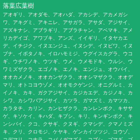
落葉広葉樹
アオギリ、アオダモ、アオハダ、アカシデ、アカメガシ
ワ、アキグミ、アキニレ、アサガラ、アサダ、アジサイ、
アズキナシ、アブラギリ、アブラチャン、アベマキ、アメ
リカデイゴ、アワブキ、アンズ、イイギリ、イタヤカエ
デ、イチジク、イヌエンジュ、イヌシデ、イヌビワ、イヌ
ブナ、イボタノキ、イロハモミジ、ウグイスカグラ、ウコ
ギ、ウチワノキ、ウツギ、ウメ、ウメモドキ、ウルシ、ウ
ワミズザクラ、エゴノキ、エノキ、エンジュ、オウバイ、
オオカメノキ、オオカンザクラ、オオシマザクラ、オオデ
マリ、オトコヨウゾメ、オオモクゲンジ、オニグルミ、カ
イノキ、カキ、ガクアジサイ、カジカエデ、カジノキ、カ
シワ、カシワバアジサイ、カツラ、ガマズミ、カマツカ、
カラタチ、カリン、カンヒザクラ、カンレンボク、キササ
ゲ、キソケイ、キハダ、キブシ、キリ、キンギンボク、キ
ンシバイ、クコ、クサギ、クヌギ、クマシデ、クマノミズ
キ、クリ、クロモジ、ケヤキ、ゲンカイツツジ、コウゾ、
コデマリ、コナラ、コバノガマズミ、コブシ、ゴマギ、ゴ