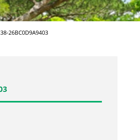
338-26BC0D9A9403
03