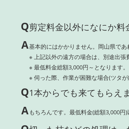
Q
剪定料金以外になにか料
A
基本的にはかかりません。岡山県であ
※ 上記以外の遠方の場合は、別途出張
※ 最低料金総額3,000円～となります。
※ 伺った際、作業が困難な場合(ツタ
Q
1本からでも来てもらえま
A
もちろんです。最低料金(総額3,000
Q