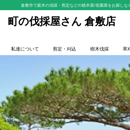
倉敷市で庭木の伐採・剪定などの植木屋/造園屋をお探しな
町の伐採屋さん 倉敷店
私達について
剪定・刈込
樹木伐採
草