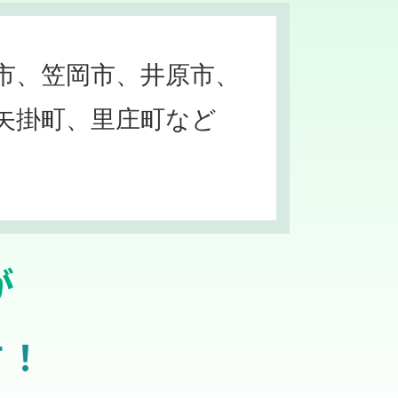
市、笠岡市、井原市、
矢掛町、里庄町など
が
す！