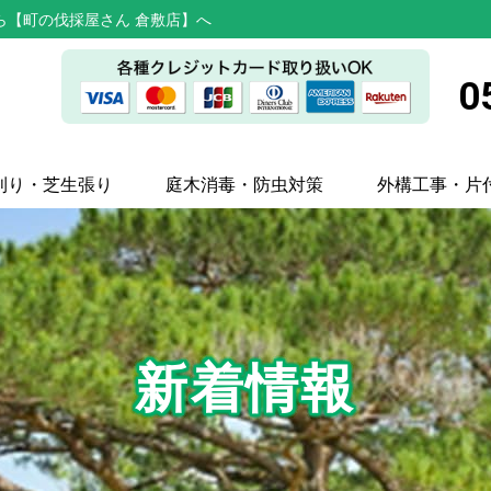
ら【町の伐採屋さん 倉敷店】へ
0
刈り・芝生張り
庭木消毒・防虫対策
外構工事・片
新着情報