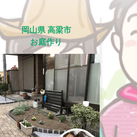
岡山県 高梁市
お庭作り