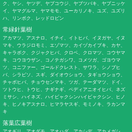
ク、ヤシ、ヤツデ、ヤブコウジ、ヤブツバキ、ヤブニッケ
イ、ヤマグルマ、ヤマモモ、ユーカリノキ、ユズ、ユズリ
ハ、リンボク、レッドロビン
常緑針葉樹
アカマツ、アスナロ、イチイ、イトヒバ、イヌガヤ、イヌ
マキ、ウラジロモミ、エゾマツ、カイヅカイブキ、カヤ、
キャラボク、クジャクヒバ、クロベ、クロマツ、コウヤマ
キ、コウヨウザン、コノテガシワ、コメツガ、ゴヨウマ
ツ、コニファー、ゴールドクレスト、サワラ、シノブヒ
バ、シラビソ、スギ、ダイオウショウ、タギョウショウ、
チャボヒバ、チョウセンマキ、ツガ、テーダマツ、ドイ、
ツトウヒ、トウヒ、ナギナギ、ペディアニオイヒバ、ネズ
ミサシ、ハイネズ、ハイビャクシンハイビャクシン、ヒノ
キ、ヒノキアスナロ、ヒマラヤスギ、モミノキ、ラカンマ
キ
落葉広葉樹
アオギリ、アオダモ、アオハダ、アカシデ、アカメガシ