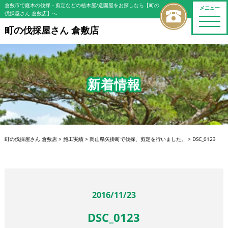
倉敷市で庭木の伐採・剪定などの植木屋/造園屋をお探しなら【町の
メニュー
伐採屋さん 倉敷店】へ
toggle
naviga
町の伐採屋さん 倉敷店
新着情報
町の伐採屋さん 倉敷店
>
施工実績
>
岡山県矢掛町で伐採、剪定を行いました。
>
DSC_0123
2016/11/23
DSC_0123