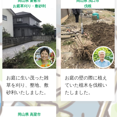
岡山県 倉敷市
岡山県 浅口市
お庭草刈り・敷砂利
伐根
お庭に生い茂った雑
お庭の壁の際に植え
草を刈り、整地、敷
ていた植木を伐根い
砂利いたしました。
たしました。
岡山県 高梁市