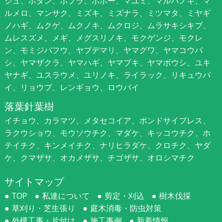
ジュ、ボタン、ポプラ、ポポー、マユミ、マルバノキ、マ
ルメロ、マンサク、ミズキ、ミズナラ、ミツマタ、ミヤギ
ノハギ、ムクゲ、ムクノキ、ムクロジ、ムラサキシキブ、
ムレスズメ、メギ、メグスリノキ、モクゲンジ、モクレ
ン、モミジバフウ、ヤブデマリ、ヤマグワ、ヤマコウバ
シ、ヤマザクラ、ヤマハギ、ヤマブキ、ヤマボウシ、ユキ
ヤナギ、ユスラウメ、ユリノキ、ライラック、リキュウバ
イ、リョウブ、レンギョウ、ロウバイ
落葉針葉樹
イチョウ、カラマツ、メタセコイア、ポンドサイプレス、
ラクウショウ、モウソウチク、マダケ、キッコウチク、ホ
テイチク、キンメイチク、ナリヒラダケ、クロチク、ヤダ
ケ、クマザサ、オカメザサ、チゴザサ、オロシマチク
サイトマップ
TOP
私達について
剪定・刈込
樹木伐採
草刈り・芝生張り
庭木消毒・防虫対策
外構工事・片付け
施工事例
新着情報