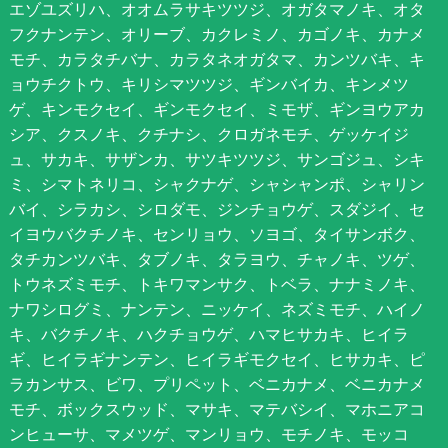
エゾユズリハ、オオムラサキツツジ、オガタマノキ、オタ
フクナンテン、オリーブ、カクレミノ、カゴノキ、カナメ
モチ、カラタチバナ、カラタネオガタマ、カンツバキ、キ
ョウチクトウ、キリシマツツジ、ギンバイカ、キンメツ
ゲ、キンモクセイ、ギンモクセイ、ミモザ、ギンヨウアカ
シア、クスノキ、クチナシ、クロガネモチ、ゲッケイジ
ュ、サカキ、サザンカ、サツキツツジ、サンゴジュ、シキ
ミ、シマトネリコ、シャクナゲ、シャシャンポ、シャリン
バイ、シラカシ、シロダモ、ジンチョウゲ、スダジイ、セ
イヨウバクチノキ、センリョウ、ソヨゴ、タイサンボク、
タチカンツバキ、タブノキ、タラヨウ、チャノキ、ツゲ、
トウネズミモチ、トキワマンサク、トベラ、ナナミノキ、
ナワシログミ、ナンテン、ニッケイ、ネズミモチ、ハイノ
キ、バクチノキ、ハクチョウゲ、ハマヒサカキ、ヒイラ
ギ、ヒイラギナンテン、ヒイラギモクセイ、ヒサカキ、ピ
ラカンサス、ビワ、プリペット、ベニカナメ、ベニカナメ
モチ、ボックスウッド、マサキ、マテバシイ、マホニアコ
ンヒューサ、マメツゲ、マンリョウ、モチノキ、モッコ