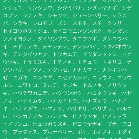
ンシュユ、サンショウ、シジミバナ、シダレヤナギ、シデ
コブシ、シナノキ、シモツケ、ジューンベリー、シラカ
バ、シラキ、シロモジ、ズミ、スモモ、スモークツリー、
セイヨウボダイジュ、セイヨウニンジンボク、センダン、
ソメイヨシノ、タイワンフウ、タニウツギ、ダンコウバ
イ、チドリノキ、チャンチン、チンシバイ、ツクバネウツ
ギ、テンダイウヤク、トウカエデ、ドウダンツツジ、ドク
ウツギ、トサミズキ、トチノキ、トチュウ、トネリコ、ナ
ツツバキ、ナツメ、ナツハゼ、ナナカマド、ナンキンハ
ゼ、ニガキ、ニシキギ、ニセアカシア、ニワウメ、ニワウ
ルシ、ニワトコ、ヌルデ、ネジキ、ネムノキ、ノリウツ
ギ、ハウチワカエデ、ハクウンボク、ハコネウツギ、ハゼ
ノキ、ハナイカダ、ハナカイドウ、ハナズオウ、ハナノ
キ、ハナミズキ、ハマナス、ハリギリ、ハリグワ、ハルニ
レ、ハンカチノキ、ハンノキ、ヒメウツギ、ヒメシャラ、
ヒメリンゴ、ヒュウガミズキ、ビヨウヤナギ、ブナ、フヨ
ウ、プラタナス、ブルーベリー、ボケ、ホオノキ、ボダイ