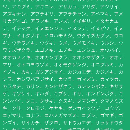
ワ、アキグミ、アキニレ、アサガラ、アサダ、アジサイ、
アズキナシ、アブラギリ、アブラチャン、アベマキ、アメ
リカデイゴ、アワブキ、アンズ、イイギリ、イタヤカエ
デ、イチジク、イヌエンジュ、イヌシデ、イヌビワ、イヌ
ブナ、イボタノキ、イロハモミジ、ウグイスカグラ、ウコ
ギ、ウチワノキ、ウツギ、ウメ、ウメモドキ、ウルシ、ウ
ワミズザクラ、エゴノキ、エノキ、エンジュ、オウバイ、
オオカメノキ、オオカンザクラ、オオシマザクラ、オオデ
マリ、オトコヨウゾメ、オオモクゲンジ、オニグルミ、カ
イノキ、カキ、ガクアジサイ、カジカエデ、カジノキ、カ
シワ、カシワバアジサイ、カツラ、ガマズミ、カマツカ、
カラタチ、カリン、カンヒザクラ、カンレンボク、キササ
ゲ、キソケイ、キハダ、キブシ、キリ、キンギンボク、キ
ンシバイ、クコ、クサギ、クヌギ、クマシデ、クマノミズ
キ、クリ、クロモジ、ケヤキ、ゲンカイツツジ、コウゾ、
コデマリ、コナラ、コバノガマズミ、コブシ、ゴマギ、ゴ
ンズイ、サイカチ、ザクロ、サトウカエデ、サラサドウダ
ン、サルスベリ、サワグルミ、サワフタギ、サンザシ、サ