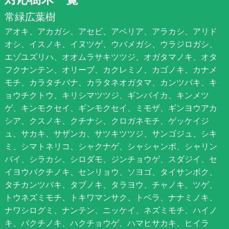
常緑広葉樹
アオキ、アカガシ、アセビ、アベリア、アラカシ、アリド
オシ、イスノキ、イヌツゲ、ウバメガシ、ウラジロガシ、
エゾユズリハ、オオムラサキツツジ、オガタマノキ、オタ
フクナンテン、オリーブ、カクレミノ、カゴノキ、カナメ
モチ、カラタチバナ、カラタネオガタマ、カンツバキ、キ
ョウチクトウ、キリシマツツジ、ギンバイカ、キンメツ
ゲ、キンモクセイ、ギンモクセイ、ミモザ、ギンヨウアカ
シア、クスノキ、クチナシ、クロガネモチ、ゲッケイジ
ュ、サカキ、サザンカ、サツキツツジ、サンゴジュ、シキ
ミ、シマトネリコ、シャクナゲ、シャシャンポ、シャリン
バイ、シラカシ、シロダモ、ジンチョウゲ、スダジイ、セ
イヨウバクチノキ、センリョウ、ソヨゴ、タイサンボク、
タチカンツバキ、タブノキ、タラヨウ、チャノキ、ツゲ、
トウネズミモチ、トキワマンサク、トベラ、ナナミノキ、
ナワシログミ、ナンテン、ニッケイ、ネズミモチ、ハイノ
キ、バクチノキ、ハクチョウゲ、ハマヒサカキ、ヒイラ