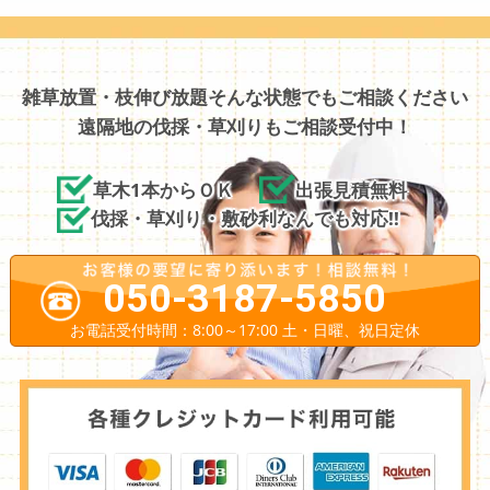
雑草放置・枝伸び放題そんな状態でもご相談ください
遠隔地の伐採・草刈りもご相談受付中！
草木1本からＯＫ
出張見積無料
伐採・草刈り・敷砂利なんでも対応!!
050-3187-5850
お電話受付時間：8:00～17:00 土・日曜、祝日定休