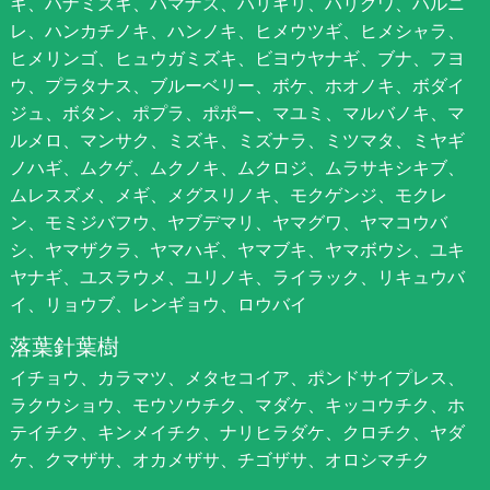
キ、ハナミズキ、ハマナス、ハリギリ、ハリグワ、ハルニ
レ、ハンカチノキ、ハンノキ、ヒメウツギ、ヒメシャラ、
ヒメリンゴ、ヒュウガミズキ、ビヨウヤナギ、ブナ、フヨ
ウ、プラタナス、ブルーベリー、ボケ、ホオノキ、ボダイ
ジュ、ボタン、ポプラ、ポポー、マユミ、マルバノキ、マ
ルメロ、マンサク、ミズキ、ミズナラ、ミツマタ、ミヤギ
ノハギ、ムクゲ、ムクノキ、ムクロジ、ムラサキシキブ、
ムレスズメ、メギ、メグスリノキ、モクゲンジ、モクレ
ン、モミジバフウ、ヤブデマリ、ヤマグワ、ヤマコウバ
シ、ヤマザクラ、ヤマハギ、ヤマブキ、ヤマボウシ、ユキ
ヤナギ、ユスラウメ、ユリノキ、ライラック、リキュウバ
イ、リョウブ、レンギョウ、ロウバイ
落葉針葉樹
イチョウ、カラマツ、メタセコイア、ポンドサイプレス、
ラクウショウ、モウソウチク、マダケ、キッコウチク、ホ
テイチク、キンメイチク、ナリヒラダケ、クロチク、ヤダ
ケ、クマザサ、オカメザサ、チゴザサ、オロシマチク