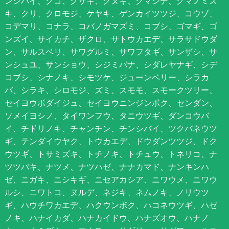
ンシバイ、クコ、クサギ、クヌギ、クマシデ、クマノミズ
キ、クリ、クロモジ、ケヤキ、ゲンカイツツジ、コウゾ、
コデマリ、コナラ、コバノガマズミ、コブシ、ゴマギ、ゴ
ンズイ、サイカチ、ザクロ、サトウカエデ、サラサドウダ
ン、サルスベリ、サワグルミ、サワフタギ、サンザシ、サ
ンシュユ、サンショウ、シジミバナ、シダレヤナギ、シデ
コブシ、シナノキ、シモツケ、ジューンベリー、シラカ
バ、シラキ、シロモジ、ズミ、スモモ、スモークツリー、
セイヨウボダイジュ、セイヨウニンジンボク、センダン、
ソメイヨシノ、タイワンフウ、タニウツギ、ダンコウバ
イ、チドリノキ、チャンチン、チンシバイ、ツクバネウツ
ギ、テンダイウヤク、トウカエデ、ドウダンツツジ、ドク
ウツギ、トサミズキ、トチノキ、トチュウ、トネリコ、ナ
ツツバキ、ナツメ、ナツハゼ、ナナカマド、ナンキンハ
ゼ、ニガキ、ニシキギ、ニセアカシア、ニワウメ、ニワウ
ルシ、ニワトコ、ヌルデ、ネジキ、ネムノキ、ノリウツ
ギ、ハウチワカエデ、ハクウンボク、ハコネウツギ、ハゼ
ノキ、ハナイカダ、ハナカイドウ、ハナズオウ、ハナノ