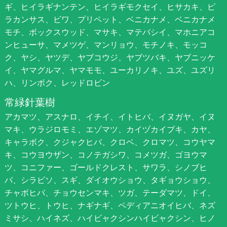
ギ、ヒイラギナンテン、ヒイラギモクセイ、ヒサカキ、ピ
ラカンサス、ビワ、プリペット、ベニカナメ、ベニカナメ
モチ、ボックスウッド、マサキ、マテバシイ、マホニアコ
ンヒューサ、マメツゲ、マンリョウ、モチノキ、モッコ
ク、ヤシ、ヤツデ、ヤブコウジ、ヤブツバキ、ヤブニッケ
イ、ヤマグルマ、ヤマモモ、ユーカリノキ、ユズ、ユズリ
ハ、リンボク、レッドロビン
常緑針葉樹
アカマツ、アスナロ、イチイ、イトヒバ、イヌガヤ、イヌ
マキ、ウラジロモミ、エゾマツ、カイヅカイブキ、カヤ、
キャラボク、クジャクヒバ、クロベ、クロマツ、コウヤマ
キ、コウヨウザン、コノテガシワ、コメツガ、ゴヨウマ
ツ、コニファー、ゴールドクレスト、サワラ、シノブヒ
バ、シラビソ、スギ、ダイオウショウ、タギョウショウ、
チャボヒバ、チョウセンマキ、ツガ、テーダマツ、ドイ、
ツトウヒ、トウヒ、ナギナギ、ペディアニオイヒバ、ネズ
ミサシ、ハイネズ、ハイビャクシンハイビャクシン、ヒノ