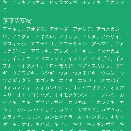
キ、ヒノキアスナロ、ヒマラヤスギ、モミノキ、ラカンマ
キ
落葉広葉樹
アオギリ、アオダモ、アオハダ、アカシデ、アカメガシ
ワ、アキグミ、アキニレ、アサガラ、アサダ、アジサイ、
アズキナシ、アブラギリ、アブラチャン、アベマキ、アメ
リカデイゴ、アワブキ、アンズ、イイギリ、イタヤカエ
デ、イチジク、イヌエンジュ、イヌシデ、イヌビワ、イヌ
ブナ、イボタノキ、イロハモミジ、ウグイスカグラ、ウコ
ギ、ウチワノキ、ウツギ、ウメ、ウメモドキ、ウルシ、ウ
ワミズザクラ、エゴノキ、エノキ、エンジュ、オウバイ、
オオカメノキ、オオカンザクラ、オオシマザクラ、オオデ
マリ、オトコヨウゾメ、オオモクゲンジ、オニグルミ、カ
イノキ、カキ、ガクアジサイ、カジカエデ、カジノキ、カ
シワ、カシワバアジサイ、カツラ、ガマズミ、カマツカ、
カラタチ、カリン、カンヒザクラ、カンレンボク、キササ
ゲ、キソケイ、キハダ、キブシ、キリ、キンギンボク、キ