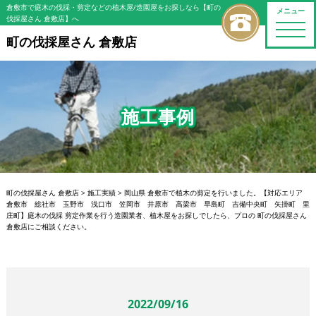
倉敷市で庭木の伐採・剪定などの植木屋/造園屋をお探しなら【町の
メニュー
伐採屋さん 倉敷店】へ
toggle
naviga
町の伐採屋さん 倉敷店
施工事例
町の伐採屋さん 倉敷店
>
施工実績
>
岡山県 倉敷市で植木の剪定を行いました。【対応エリア
倉敷市 総社市 玉野市 浅口市 笠岡市 井原市 高梁市 早島町 吉備中央町 矢掛町 里
庄町】庭木の伐採 剪定作業を行う造園業者、植木屋をお探しでしたら、プロの 町の伐採屋さん
倉敷店にご相談ください。
2022/09/16